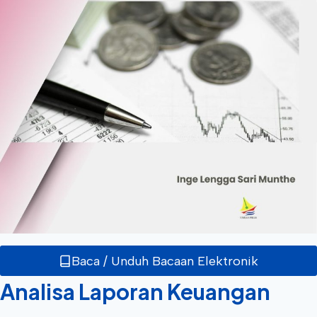
Baca / Unduh Bacaan Elektronik
Analisa Laporan Keuangan