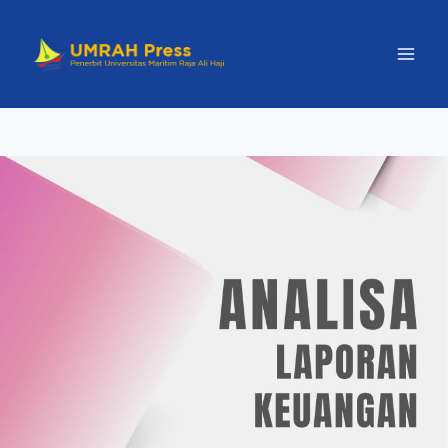
Skip
to
content